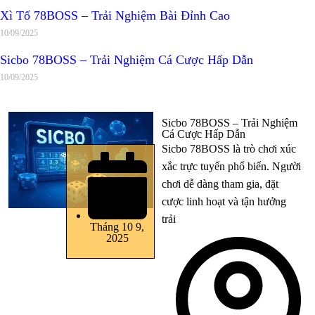
Xì Tố 78BOSS – Trải Nghiệm Bài Đỉnh Cao
10/09/2025
Sicbo 78BOSS – Trải Nghiệm Cá Cược Hấp Dẫn
10/09/2025
Sicbo 78BOSS – Trải Nghiệm
Cá Cược Hấp Dẫn
Sicbo 78BOSS là trò chơi xúc
xắc trực tuyến phổ biến. Người
chơi dễ dàng tham gia, đặt
cược linh hoạt và tận hưởng
trải
Tháng 10 9,
2025